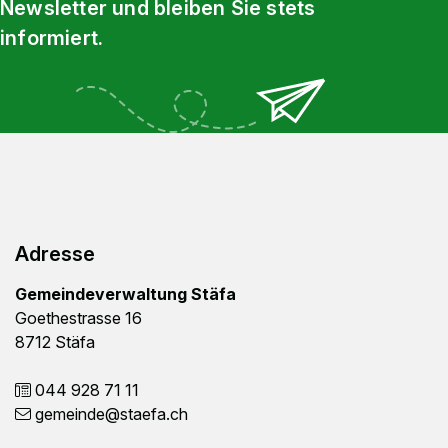
Newsletter und bleiben Sie stets
informiert.
Footer
Adresse
Gemeindeverwaltung Stäfa
Goethestrasse 16
8712 Stäfa
044 928 71 11
gemeinde
@staefa.ch