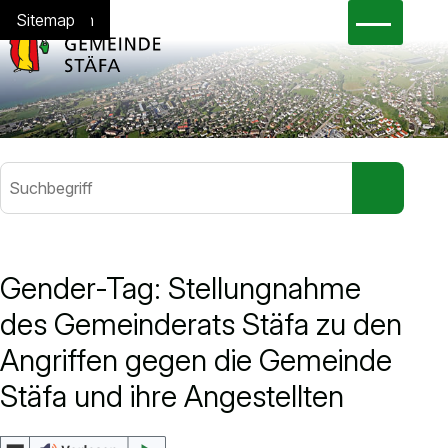
Navigieren in Stäfa
Schnellnavigation
Hauptna
Home
Navigation
Inhalt
Suche
Sitemap
Suchbegriff
Suche sta
Häufig gesucht
Gender-Tag: Stellungnahme
Gesetzessammlung
des Gemeinderats Stäfa zu den
Abfallkalender
Angriffen gegen die Gemeinde
eBau
eSteuerkonto
Stäfa und ihre Angestellten
Jobs
Dienstleistungen