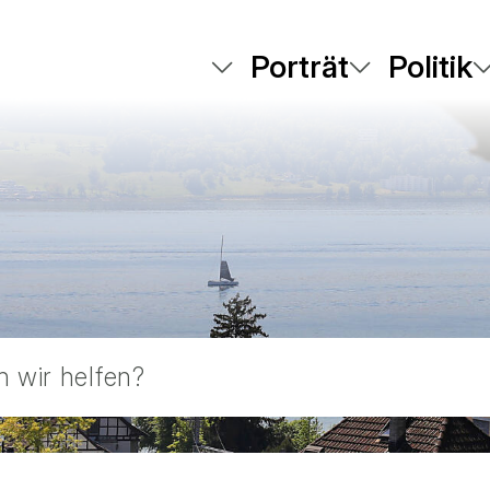
Porträt
Politik
 wir helfen?
Gesetzessammlung
Dienstleistungen
Abfallkalender
Kontakt
eBau
Anlässe anmelden