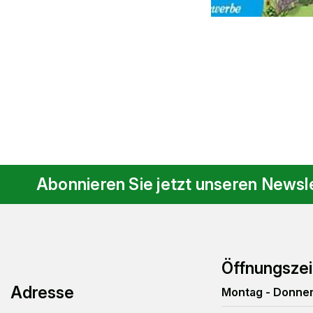
Abonnieren Sie jetzt unseren Newslet
Footer
Öffnungszei
Adresse
Montag - Do
nne