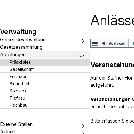
Anläss
Inhaltsnavigation:
Verwaltung
Gemeindeverwaltung
Gesetzessammlung
Abteilungen
Präsidiales
Veranstaltun
Gesellschaft
Finanzen
Auf der Stäfner Ho
Sicherheit
aufgeführt.
Soziales
Tiefbau
Veranstaltungen v
Hochbau
erfasst oder publizier
Bitte erfassen Sie s
Externe Stellen
Aktuell