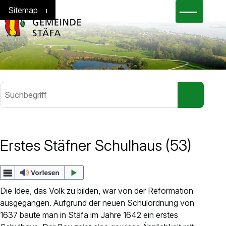
Navigieren in Stäfa
Schnellnavigation
Hauptna
Home
Navigation
Inhalt
Suche
Sitemap
Suchbegriff
Suche sta
Häufig gesucht
Erstes Stäfner Schulhaus (53)
Gesetzessammlung
Abfallkalender
eBau
Die Idee, das Volk zu bilden, war von der Reformation
eSteuerkonto
ausgegangen. Aufgrund der neuen Schulordnung von
Jobs
1637 baute man in Stäfa im Jahre 1642 ein erstes
Dienstleistungen