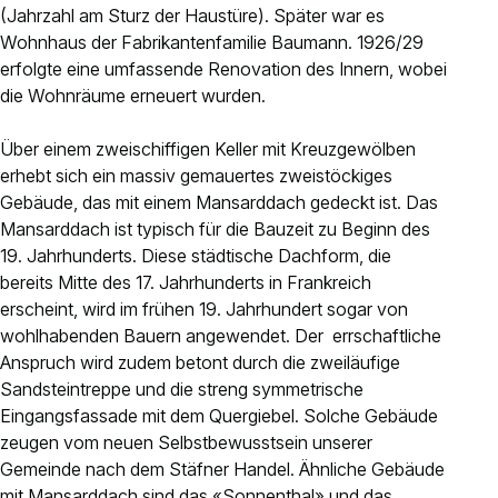
(Jahrzahl am Sturz der Haustüre). Später war es
Kontakt
Wohnhaus der Fabrikantenfamilie Baumann. 1926/29
Anlässe anmelden
erfolgte eine umfassende Renovation des Innern, wobei
Nachhaltigkeit
die Wohnräume erneuert wurden.
Über einem zweischiffigen Keller mit Kreuzgewölben
erhebt sich ein massiv gemauertes zweistöckiges
Gebäude, das mit einem Mansarddach gedeckt ist. Das
Mansarddach ist typisch für die Bauzeit zu Beginn des
19. Jahrhunderts. Diese städtische Dachform, die
bereits Mitte des 17. Jahrhunderts in Frankreich
erscheint, wird im frühen 19. Jahrhundert sogar von
wohlhabenden Bauern angewendet. Der errschaftliche
Anspruch wird zudem betont durch die zweiläufige
Sandsteintreppe und die streng symmetrische
Eingangsfassade mit dem Quergiebel. Solche Gebäude
zeugen vom neuen Selbstbewusstsein unserer
Gemeinde nach dem Stäfner Handel. Ähnliche Gebäude
mit Mansarddach sind das «Sonnenthal» und das