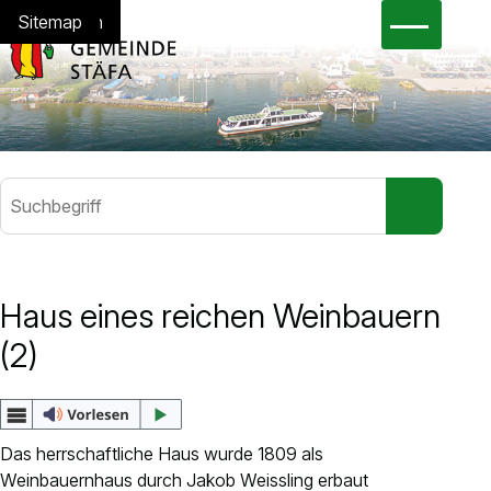
Navigieren in Stäfa
Schnellnavigation
Hauptna
Home
Navigation
Inhalt
Suche
Sitemap
Suchbegriff
Suche sta
Häufig gesucht
Haus eines reichen Weinbauern
Gesetzessammlung
(2)
Abfallkalender
eBau
eSteuerkonto
Jobs
Das herrschaftliche Haus wurde 1809 als
Weinbauernhaus durch Jakob Weissling erbaut
Dienstleistungen