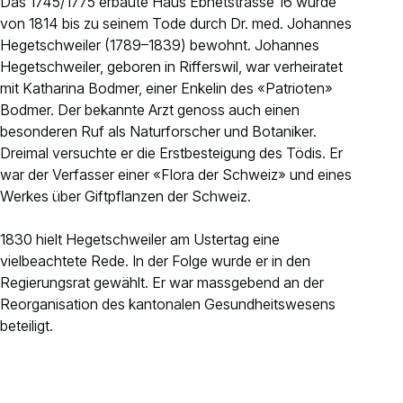
Das 1745/1775 erbaute Haus Ebnetstrasse 16 wurde
Kontakt
von 1814 bis zu seinem Tode durch Dr. med. Johannes
Hegetschweiler (1789–1839) bewohnt. Johannes
Anlässe anmelden
Hegetschweiler, geboren in Rifferswil, war verheiratet
Nachhaltigkeit
mit Katharina Bodmer, einer Enkelin des «Patrioten»
Bodmer. Der bekannte Arzt genoss auch einen
besonderen Ruf als Naturforscher und Botaniker.
Dreimal versuchte er die Erstbesteigung des Tödis. Er
war der Verfasser einer «Flora der Schweiz» und eines
Werkes über Giftpflanzen der Schweiz.
1830 hielt Hegetschweiler am Ustertag eine
vielbeachtete Rede. In der Folge wurde er in den
Regierungsrat gewählt. Er war massgebend an der
Reorganisation des kantonalen Gesundheitswesens
beteiligt.