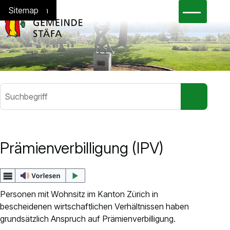
Navigieren in Stäfa
Schnellnavigation
Hauptna
Home
Navigation
Inhalt
Suche
Sitemap
Suchbegriff
Suche sta
Häufig gesucht
Prämienverbilligung (IPV)
Gesetzessammlung
Abfallkalender
eBau
Personen mit Wohnsitz im Kanton Zürich in
eSteuerkonto
bescheidenen wirtschaftlichen Verhältnissen haben
Jobs
grundsätzlich Anspruch auf Prämienverbilligung.
Dienstleistungen