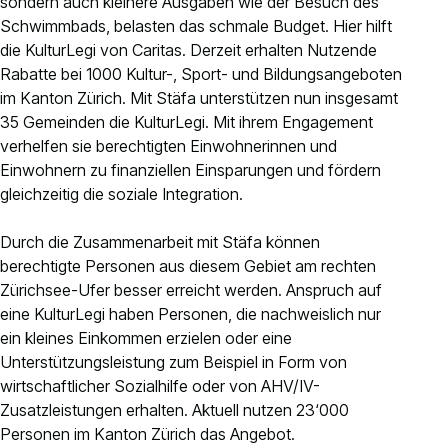
sondern auch kleinere Ausgaben wie der Besuch des
Kontakt
Schwimmbads, belasten das schmale Budget. Hier hilft
die KulturLegi von Caritas. Derzeit erhalten Nutzende
Anlässe anmelden
Rabatte bei 1000 Kultur-, Sport- und Bildungsangeboten
Nachhaltigkeit
im Kanton Zürich. Mit Stäfa unterstützen nun insgesamt
35 Gemeinden die KulturLegi. Mit ihrem Engagement
verhelfen sie berechtigten Einwohnerinnen und
Einwohnern zu finanziellen Einsparungen und fördern
gleichzeitig die soziale Integration.
Durch die Zusammenarbeit mit Stäfa können
berechtigte Personen aus diesem Gebiet am rechten
Zürichsee-Ufer besser erreicht werden. Anspruch auf
eine KulturLegi haben Personen, die nachweislich nur
ein kleines Einkommen erzielen oder eine
Unterstützungsleistung zum Beispiel in Form von
wirtschaftlicher Sozialhilfe oder von AHV/IV-
Zusatzleistungen erhalten. Aktuell nutzen 23‘000
Personen im Kanton Zürich das Angebot.