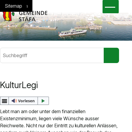
Navigieren in Stäfa
Schnellnavigation
Hauptna
Home
Navigation
Inhalt
Suche
Sitemap
Suchbegriff
Suche sta
Häufig gesucht
KulturLegi
Gesetzessammlung
Abfallkalender
eBau
Lebt man am oder unter dem finanziellen
eSteuerkonto
Existenzminimum, liegen viele Wünsche ausser
Jobs
Reichweite. Nicht nur der Eintritt zu kulturellen Anlässen,
Dienstleistungen