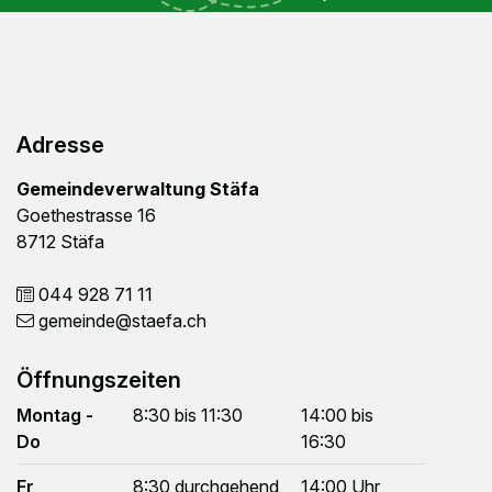
Footer
Adresse
Gemeindeverwaltung Stäfa
Goethestrasse 16
8712 Stäfa
044 928 71 11
gemeinde
@staefa.ch
Öffnungszeiten
Montag -
8:30 bis 11:30
14:00 bis
Do
16:30
Fr
8:30 durchgehend
14:00 Uhr